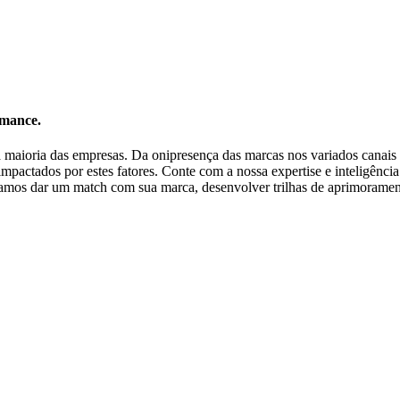
rmance.
 a maioria das empresas. Da onipresença das marcas nos variados canai
ctados por estes fatores. Conte com a nossa expertise e inteligência dig
Vamos dar um match com sua marca, desenvolver trilhas de aprimoramen