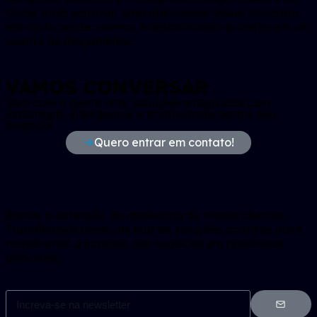
Oscar para construir uma identidade visual inspirada
em cartazes de cinema, transformando a oferta em um
evento de lançamento.
VAMOS CONVERSAR
Vem com a gente criar soluções integradas com
estratégia, inteligência e criatividade para o seu
negócio!
Quero entrar em contato!
Somos a extensão do marketing de nossos clientes.
Trabalhamos como um hub de soluções criativas para
transformar a jornada dos negócios em resultados
brilhantes.