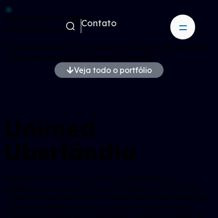
Veja todos os cases
Contato
Unimed Uberlândia
“O Plano Perfeito”: a campanha da Unimed Uberlândia
que transformou uma oferta em evento
Veja todo o portfólio
Unimed
Uberlândia
Desenvolvemos para a Unimed Uberlândia a
campanha comercial “O Plano Perfeito”, focada em
comunicar ao mercado o congelamento da tabela de
2025 e condições exclusivas para novos contratos.
Como isso aconteceu? Utilizamos o insight criativo do